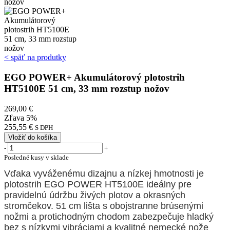
< späť na produtky
EGO POWER+ Akumulátorový plotostrih
HT5100E 51 cm, 33 mm rozstup nožov
269,00 €
Zľava 5%
255,55 €
S DPH
Vložiť do košíka
-
+
Posledné kusy v sklade
Vďaka vyváženému dizajnu a nízkej hmotnosti je
plotostrih EGO POWER HT5100E ideálny pre
pravidelnú údržbu živých plotov a okrasných
stromčekov. 51 cm lišta s obojstranne brúsenými
nožmi a protichodným chodom zabezpečuje hladký
bez s nízkymi vibráciami a kvalitné nemecké nože