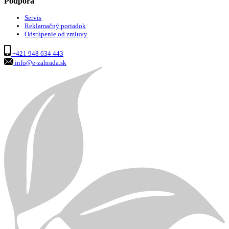
Podpora
Servis
Reklamačný poriadok
Odstúpenie od zmluvy
+421 948 634 443
info@e-zahrada.sk