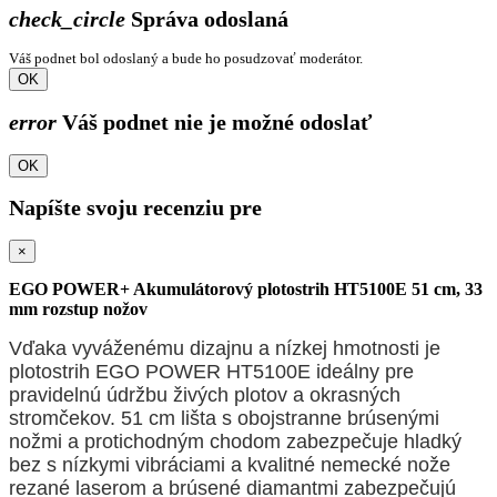
check_circle
Správa odoslaná
Váš podnet bol odoslaný a bude ho posudzovať moderátor.
OK
error
Váš podnet nie je možné odoslať
OK
Napíšte svoju recenziu pre
×
EGO POWER+ Akumulátorový plotostrih HT5100E 51 cm, 33
mm rozstup nožov
Vďaka vyváženému dizajnu a nízkej hmotnosti je
plotostrih EGO POWER HT5100E ideálny pre
pravidelnú údržbu živých plotov a okrasných
stromčekov. 51 cm lišta s obojstranne brúsenými
nožmi a protichodným chodom zabezpečuje hladký
bez s nízkymi vibráciami a kvalitné nemecké nože
rezané laserom a brúsené diamantmi zabezpečujú