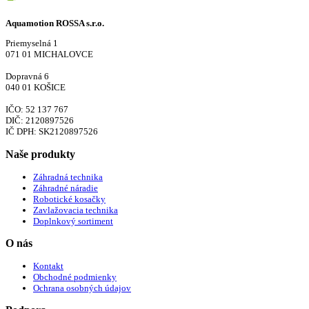
Aquamotion ROSSA s.r.o.
Priemyselná 1
071 01 MICHALOVCE
Dopravná 6
040 01 KOŠICE
IČO: 52 137 767
DIČ: 2120897526
IČ DPH: SK2120897526
Naše produkty
Záhradná technika
Záhradné náradie
Robotické kosačky
Zavlažovacia technika
Doplnkový sortiment
O nás
Kontakt
Obchodné podmienky
Ochrana osobných údajov