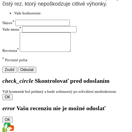
čistý rez, ktorý nepoškodzuje citlivé výhonky.
Vaše hodnotenie:
*
Názov
*
Vaše meno
*
Recenzia
*
Povinné polia
Zrušiť
Odoslať
check_circle
Skontrolovať pred odoslaním
Váš komentár bol pridaný a bude zobrazený po schválení moderátorom.
OK
error
Vašu recenziu nie je možné odoslať
OK