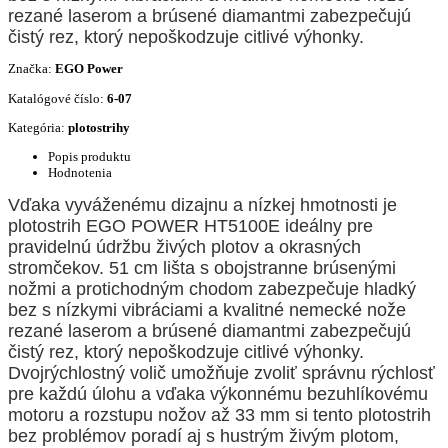
rezané laserom a brúsené diamantmi zabezpečujú
čistý rez, ktorý nepoškodzuje citlivé výhonky.
Značka:
EGO Power
Katalógové číslo:
6-07
Kategória:
plotostrihy
Popis produktu
Hodnotenia
Vďaka vyváženému dizajnu a nízkej hmotnosti je
plotostrih EGO POWER HT5100E ideálny pre
pravidelnú údržbu živých plotov a okrasných
stromčekov. 51 cm lišta s obojstranne brúsenými
nožmi a protichodným chodom zabezpečuje hladký
bez s nízkymi vibráciami a kvalitné nemecké nože
rezané laserom a brúsené diamantmi zabezpečujú
čistý rez, ktorý nepoškodzuje citlivé výhonky.
Dvojrýchlostný volič umožňuje zvoliť správnu rýchlosť
pre každú úlohu a vďaka výkonnému bezuhlíkovému
motoru a rozstupu nožov až 33 mm si tento plotostrih
bez problémov poradí aj s hustrým živým plotom,