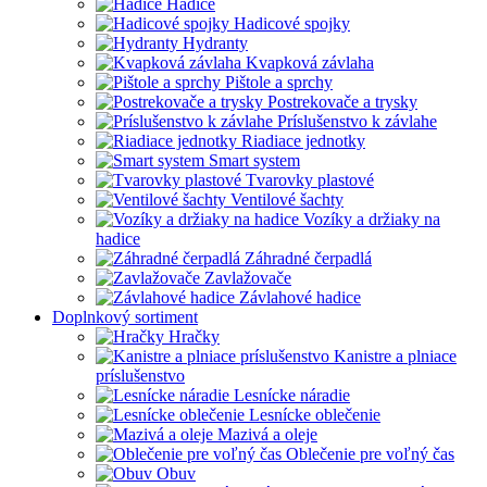
Hadice
Hadicové spojky
Hydranty
Kvapková závlaha
Pištole a sprchy
Postrekovače a trysky
Príslušenstvo k závlahe
Riadiace jednotky
Smart system
Tvarovky plastové
Ventilové šachty
Vozíky a držiaky na
hadice
Záhradné čerpadlá
Zavlažovače
Závlahové hadice
Doplnkový sortiment
Hračky
Kanistre a plniace
príslušenstvo
Lesnícke náradie
Lesnícke oblečenie
Mazivá a oleje
Oblečenie pre voľný čas
Obuv