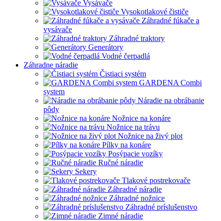
Vysávače
Vysokotlakové čističe
Záhradné fúkače a
vysávače
Záhradné traktory
Generátory
Vodné čerpadlá
Záhradne náradie
Čistiaci systém
GARDENA Combi
system
Náradie na obrábanie
pôdy
Nožnice na konáre
Nožnice na trávu
Nožnice na živý plot
Pílky na konáre
Posýpacie vozíky
Ručné náradie
Sekery
Tlakové postrekovače
Záhradné náradie
Záhradné nožnice
Záhradné príslušenstvo
Zimné náradie