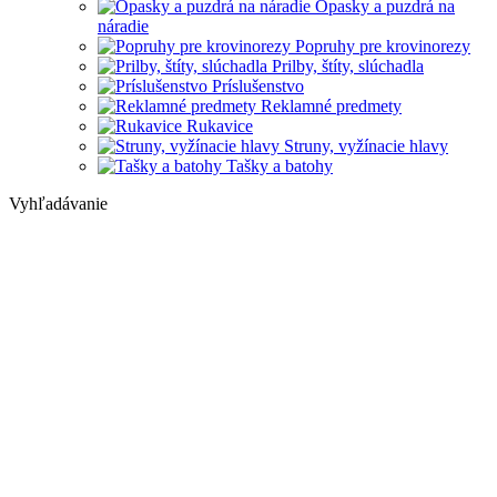
Opasky a puzdrá na
náradie
Popruhy pre krovinorezy
Prilby, štíty, slúchadla
Príslušenstvo
Reklamné predmety
Rukavice
Struny, vyžínacie hlavy
Tašky a batohy
Vyhľadávanie