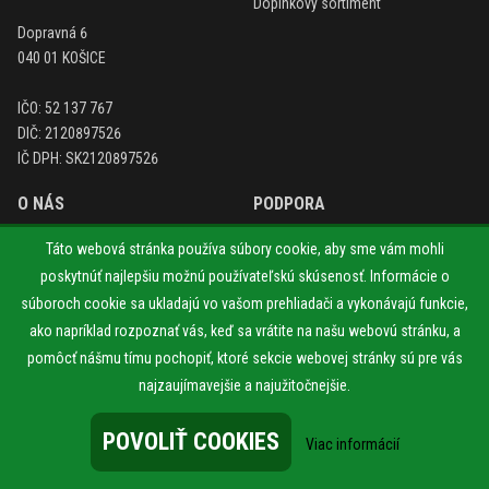
Doplnkový sortiment
Dopravná 6
040 01 KOŠICE
IČO: 52 137 767
DIČ: 2120897526
IČ DPH: SK2120897526
O NÁS
PODPORA
Kontakt
Servis
Táto webová stránka používa súbory cookie, aby sme vám mohli
Obchodné podmienky
Reklamačný poriadok
poskytnúť najlepšiu možnú používateľskú skúsenosť. Informácie o
Ochrana osobných údajov
Odstúpenie od zmluvy
súboroch cookie sa ukladajú vo vašom prehliadači a vykonávajú funkcie,
ako napríklad rozpoznať vás, keď sa vrátite na našu webovú stránku, a
+421 948 634 443
pomôcť nášmu tímu pochopiť, ktoré sekcie webovej stránky sú pre vás
info@e-zahrada.sk
najzaujímavejšie a najužitočnejšie.
SLEDUJTE NÁS
POVOLIŤ COOKIES
Viac informácií