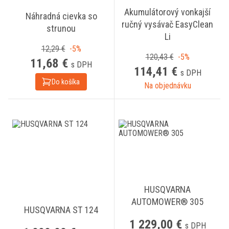
Akumulátorový vonkajší
Náhradná cievka so
ručný vysávač EasyClean
strunou
Li
12,29 €
-5%
120,43 €
-5%
11,68 €
s DPH
114,41 €
s DPH
Do košíka
Na objednávku
HUSQVARNA
AUTOMOWER® 305
HUSQVARNA ST 124
1 229,00 €
s DPH