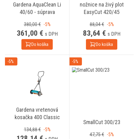
Gardena AquaClean Li
nožnice na živý plot
40/60 - súprava
EasyCut 420/45
380,00 €
-5%
88,04 €
-5%
361,00 €
83,64 €
s DPH
s DPH
Do košíka
Do košíka
-5%
-5%
Gardena vretenová
kosačka 400 Classic
SmallCut 300/23
134,88 €
-5%
47,75 €
-5%
128,14 €