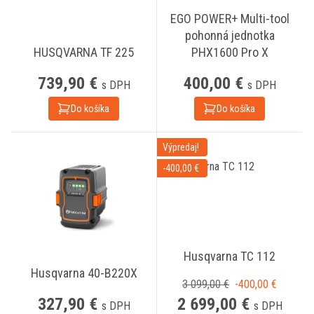
EGO POWER+ Multi-tool
pohonná jednotka
HUSQVARNA TF 225
PHX1600 Pro X
739,90 €
400,00 €
s DPH
s DPH
Do košíka
Do košíka
Výpredaj!
-400,00 €
Husqvarna TC 112
Husqvarna 40-B220X
3 099,00 €
-400,00 €
327,90 €
2 699,00 €
s DPH
s DPH