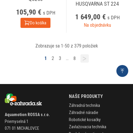
HUSQVARNA ST 224
105,90 €
s DPH
1 649,00 €
s DPH
Do košíka
Na objednávku
Zobrazuje sa 1-50 z 379 položiek
1
2
3
…
8
NAŠE PRODUKTY
Záhradná technika
Záhradné náradie
Aquamotion ROSSA s.r.o.
Robotické kosačky
Priemyselná 1
Zavlažovacia technika
071 01 MICHALOVCE