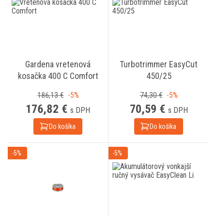
Gardena vretenová
Turbotrimmer EasyCut
kosačka 400 C Comfort
450/25
186,13 €
-5%
74,30 €
-5%
176,82 €
70,59 €
s DPH
s DPH
Do košíka
Do košíka
-5%
-5%