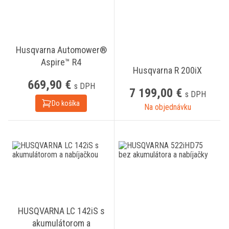
Husqvarna Automower®
Aspire™ R4
Husqvarna R 200iX
669,90 €
s DPH
7 199,00 €
s DPH
Do košíka
Na objednávku
HUSQVARNA LC 142iS s
akumulátorom a