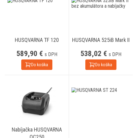
HUSQVARNA TF 120
HUSQVARNA 525iB Mark II
589,90 €
538,02 €
s DPH
s DPH
Do košíka
Do košíka
Nabíjačka HUSQVARNA
QC250