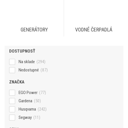
GENERÁTORY
VODNÉ ČERPADLÁ
DOSTUPNOSŤ
Na sklade
(294)
Nedostupné
(87)
ZNAČKA
EGO Power
(77)
Gardena
(50)
Husqvarna
(242)
Segway
(11)