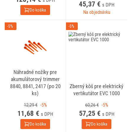
s DPH
45,37 €
s DPH
Do košíka
Na objednávku
-5%
-5%
Náhradné nožíky pre
akumulátorový trimmer
8840, 8841, 2417 (po 20
Zberný kôš pre elektrický
ks)
vertikutátor EVC 1000
12,29 €
-5%
60,26 €
-5%
11,68 €
57,25 €
s DPH
s DPH
Do košíka
Do košíka