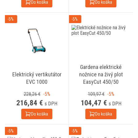
Do košíka
Do košíka
-5%
-5%
Gardena elektrické
Elektrický vertikutátor
nožnice na živý plot
EVC 1000
EasyCut 450/50
228,26 €
-5%
109,97 €
-5%
216,84 €
104,47 €
s DPH
s DPH
Do košíka
Do košíka
-5%
-5%