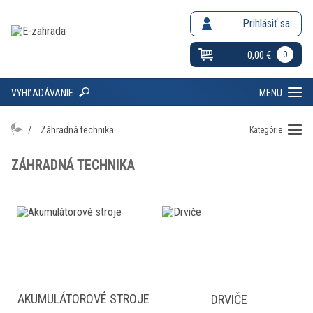
Prihlásiť sa
0,00 €
0
VYHĽADÁVANIE
MENU
Záhradná technika
Kategórie
ZÁHRADNÁ TECHNIKA
AKUMULÁTOROVÉ STROJE
DRVIČE