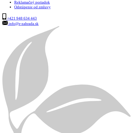
Reklamačný poriadok
Odstúpenie od zmluvy
+421 948 634 443
info@e-zahrada.sk