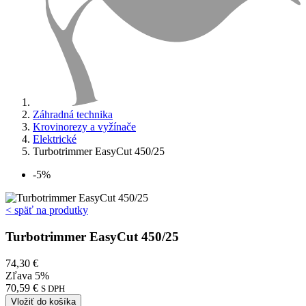
Záhradná technika
Krovinorezy a vyžínače
Elektrické
Turbotrimmer EasyCut 450/25
-5%
< späť na produtky
Turbotrimmer EasyCut 450/25
74,30 €
Zľava 5%
70,59 €
S DPH
Vložiť do košíka