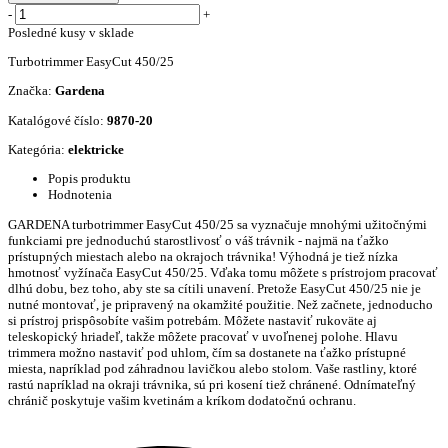
-
+
Posledné kusy v sklade
Turbotrimmer EasyCut 450/25
Značka:
Gardena
Katalógové číslo:
9870-20
Kategória:
elektricke
Popis produktu
Hodnotenia
GARDENA turbotrimmer EasyCut 450/25 sa vyznačuje mnohými užitočnými
funkciami pre jednoduchú starostlivosť o váš trávnik - najmä na ťažko
prístupných miestach alebo na okrajoch trávnika! Výhodná je tiež nízka
hmotnosť vyžínača EasyCut 450/25. Vďaka tomu môžete s prístrojom pracovať
dlhú dobu, bez toho, aby ste sa cítili unavení. Pretože EasyCut 450/25 nie je
nutné montovať, je pripravený na okamžité použitie. Než začnete, jednoducho
si prístroj prispôsobíte vašim potrebám. Môžete nastaviť rukoväte aj
teleskopický hriadeľ, takže môžete pracovať v uvoľnenej polohe. Hlavu
trimmera možno nastaviť pod uhlom, čím sa dostanete na ťažko prístupné
miesta, napríklad pod záhradnou lavičkou alebo stolom. Vaše rastliny, ktoré
rastú napríklad na okraji trávnika, sú pri kosení tiež chránené. Odnímateľný
chránič poskytuje vašim kvetinám a kríkom dodatočnú ochranu.