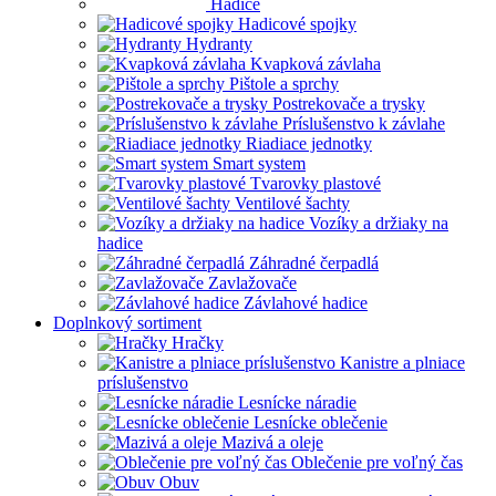
Hadice
Hadicové spojky
Hydranty
Kvapková závlaha
Pištole a sprchy
Postrekovače a trysky
Príslušenstvo k závlahe
Riadiace jednotky
Smart system
Tvarovky plastové
Ventilové šachty
Vozíky a držiaky na
hadice
Záhradné čerpadlá
Zavlažovače
Závlahové hadice
Doplnkový sortiment
Hračky
Kanistre a plniace
príslušenstvo
Lesnícke náradie
Lesnícke oblečenie
Mazivá a oleje
Oblečenie pre voľný čas
Obuv