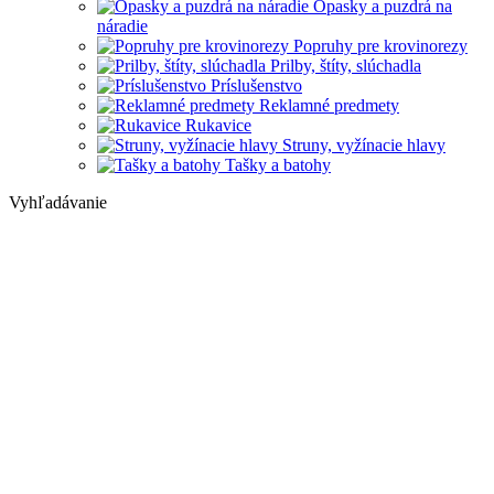
Opasky a puzdrá na
náradie
Popruhy pre krovinorezy
Prilby, štíty, slúchadla
Príslušenstvo
Reklamné predmety
Rukavice
Struny, vyžínacie hlavy
Tašky a batohy
Vyhľadávanie