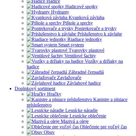
Hadice
Hadicové spojky
Hydranty
Kvapková závlaha
Pištole a sprchy
Postrekovače a trysky
Príslušenstvo k závlahe
Riadiace jednotky
Smart system
Tvarovky plastové
Ventilové šachty
Vozíky a držiaky na
hadice
Záhradné čerpadlá
Zavlažovače
Závlahové hadice
Doplnkový sortiment
Hračky
Kanistre a plniace
príslušenstvo
Lesnícke náradie
Lesnícke oblečenie
Mazivá a oleje
Oblečenie pre voľný čas
Obuv