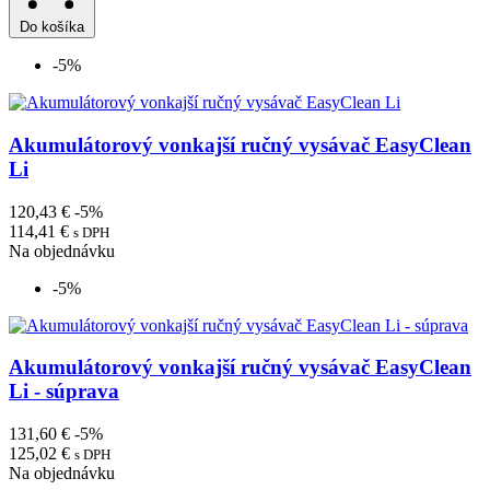
Do košíka
-5%
Akumulátorový vonkajší ručný vysávač EasyClean
Li
120,43 €
-5%
114,41 €
s DPH
Na objednávku
-5%
Akumulátorový vonkajší ručný vysávač EasyClean
Li - súprava
131,60 €
-5%
125,02 €
s DPH
Na objednávku