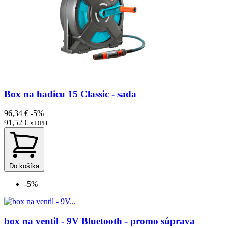
Box na hadicu 15 Classic - sada
96,34 €
-5%
91,52 €
s DPH
Do košíka
-5%
box na ventil - 9V Bluetooth - promo súprava