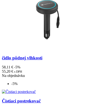
čidlo pôdnej vlhkosti
58,11 €
-5%
55,20 €
s DPH
Na objednávku
-5%
Čistiaci postrekovač