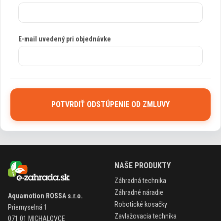
E-mail uvedený pri objednávke
POTVRDIŤ ODSTÚPENIE OD ZMLUVY
NAŠE PRODUKTY
Záhradná technika
Záhradné náradie
Aquamotion ROSSA s.r.o.
Robotické kosačky
Priemyselná 1
Zavlažovacia technika
071 01 MICHALOVCE