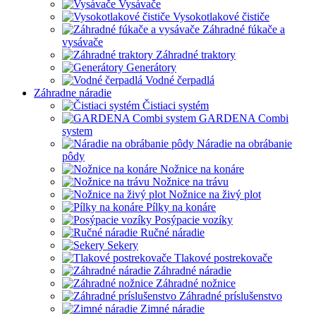
Vysávače
Vysokotlakové čističe
Záhradné fúkače a
vysávače
Záhradné traktory
Generátory
Vodné čerpadlá
Záhradne náradie
Čistiaci systém
GARDENA Combi
system
Náradie na obrábanie
pôdy
Nožnice na konáre
Nožnice na trávu
Nožnice na živý plot
Pílky na konáre
Posýpacie vozíky
Ručné náradie
Sekery
Tlakové postrekovače
Záhradné náradie
Záhradné nožnice
Záhradné príslušenstvo
Zimné náradie