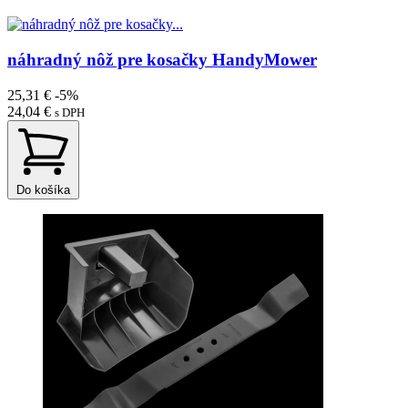
náhradný nôž pre kosačky HandyMower
25,31 €
-5%
24,04 €
s DPH
Do košíka