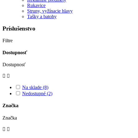
Rukavice
Struny, vyžínacie hlavy
Tašky a batohy
Príslušenstvo
Filtre
Dostupnosť
Dostupnosť


Na sklade
(8)
Nedostupné
(2)
Značka
Značka

