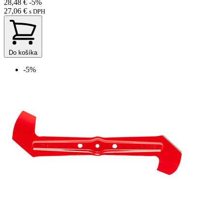
28,48 €
-5%
27,06 €
s DPH
Do košíka
-5%