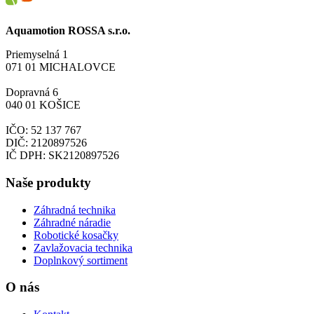
Aquamotion ROSSA s.r.o.
Priemyselná 1
071 01 MICHALOVCE
Dopravná 6
040 01 KOŠICE
IČO: 52 137 767
DIČ: 2120897526
IČ DPH: SK2120897526
Naše produkty
Záhradná technika
Záhradné náradie
Robotické kosačky
Zavlažovacia technika
Doplnkový sortiment
O nás