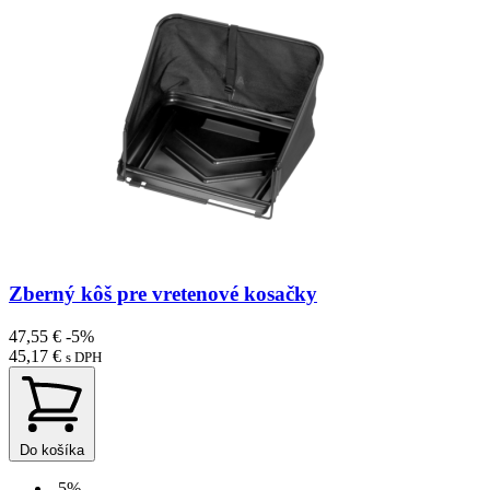
Zberný kôš pre vretenové kosačky
47,55 €
-5%
45,17 €
s DPH
Do košíka
-5%