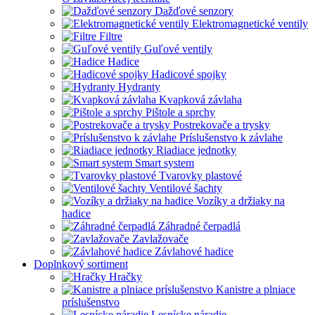
Dažďové senzory
Elektromagnetické ventily
Filtre
Guľové ventily
Hadice
Hadicové spojky
Hydranty
Kvapková závlaha
Pištole a sprchy
Postrekovače a trysky
Príslušenstvo k závlahe
Riadiace jednotky
Smart system
Tvarovky plastové
Ventilové šachty
Vozíky a držiaky na
hadice
Záhradné čerpadlá
Zavlažovače
Závlahové hadice
Doplnkový sortiment
Hračky
Kanistre a plniace
príslušenstvo
Lesnícke náradie