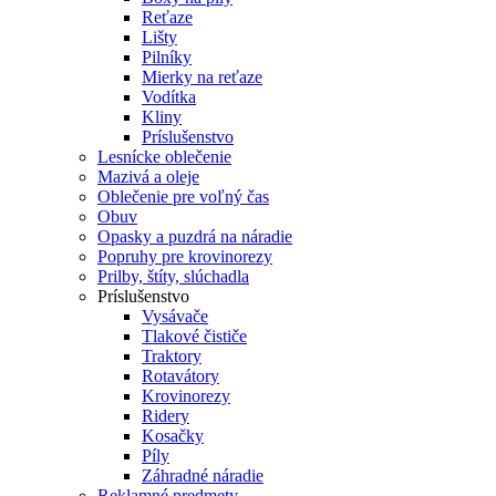
Reťaze
Lišty
Pilníky
Mierky na reťaze
Vodítka
Kliny
Príslušenstvo
Lesnícke oblečenie
Mazivá a oleje
Oblečenie pre voľný čas
Obuv
Opasky a puzdrá na náradie
Popruhy pre krovinorezy
Prilby, štíty, slúchadla
Príslušenstvo
Vysávače
Tlakové čističe
Traktory
Rotavátory
Krovinorezy
Ridery
Kosačky
Píly
Záhradné náradie
Reklamné predmety