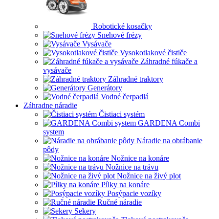
Robotické kosačky
Snehové frézy
Vysávače
Vysokotlakové čističe
Záhradné fúkače a
vysávače
Záhradné traktory
Generátory
Vodné čerpadlá
Záhradne náradie
Čistiaci systém
GARDENA Combi
system
Náradie na obrábanie
pôdy
Nožnice na konáre
Nožnice na trávu
Nožnice na živý plot
Pílky na konáre
Posýpacie vozíky
Ručné náradie
Sekery