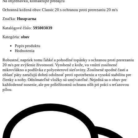
Na objednávku, kontaktujte predajcu
Ochranná kožená obuv Classic 20 s ochranou proti prerezaniu 20 m/s
Značka:
Husqvarna
Katalógové číslo:
595003039
Kategória:
obuv
Popis produktu
Hodnotenia
Robustné, napriek tomu ľahké a pohodlné topánky s ochranou proti prerezaniu
20 m/s pre zvýšenie životnosti. Vyrobené z kože, vo vnútri zosilnené
mikrovlákno a podšívka z polyesterové sieťoviny. Zosilnené spodné časti a
oblasť päty zaručujú dobrú odolnosť proti opotrebeniu a vysokú stabilitu pre
členky a nohy. Odnímateľné vložky sú umývateľné. Nejedná sa o obuv pre
každodenné nosenie, ale pre príležitostnú ochranu nôh pri práci s reťazovou
pílou.