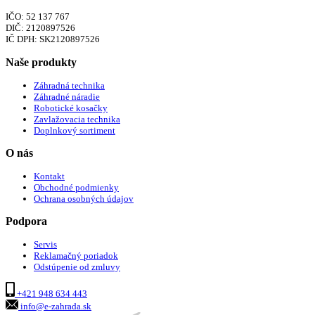
IČO: 52 137 767
DIČ: 2120897526
IČ DPH: SK2120897526
Naše produkty
Záhradná technika
Záhradné náradie
Robotické kosačky
Zavlažovacia technika
Doplnkový sortiment
O nás
Kontakt
Obchodné podmienky
Ochrana osobných údajov
Podpora
Servis
Reklamačný poriadok
Odstúpenie od zmluvy
+421 948 634 443
info@e-zahrada.sk