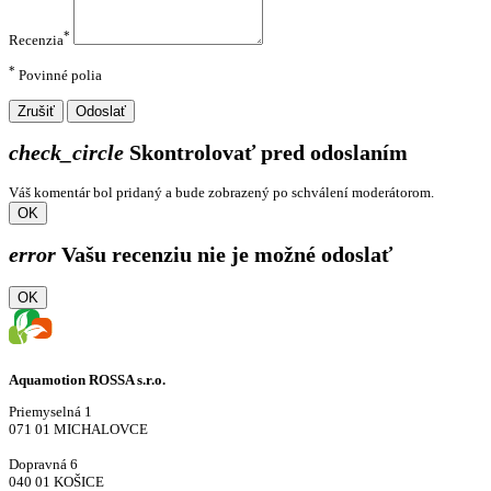
*
Recenzia
*
Povinné polia
Zrušiť
Odoslať
check_circle
Skontrolovať pred odoslaním
Váš komentár bol pridaný a bude zobrazený po schválení moderátorom.
OK
error
Vašu recenziu nie je možné odoslať
OK
Aquamotion ROSSA s.r.o.
Priemyselná 1
071 01 MICHALOVCE
Dopravná 6
040 01 KOŠICE