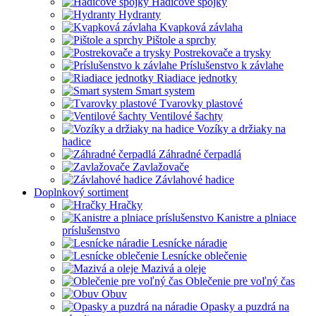
Hadicové spojky
Hydranty
Kvapková závlaha
Pištole a sprchy
Postrekovače a trysky
Príslušenstvo k závlahe
Riadiace jednotky
Smart system
Tvarovky plastové
Ventilové šachty
Vozíky a držiaky na
hadice
Záhradné čerpadlá
Zavlažovače
Závlahové hadice
Doplnkový sortiment
Hračky
Kanistre a plniace
príslušenstvo
Lesnícke náradie
Lesnícke oblečenie
Mazivá a oleje
Oblečenie pre voľný čas
Obuv
Opasky a puzdrá na