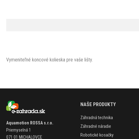
Vymeniteľné koncové kolieska pre vaše lišty.
NAŠE PRODUKTY
Záhradná technika
Aquamotion ROSSA s.r.o.
Záhradné náradie
Priemyselná 1
Robotické kosačky
071 01 MICHALOVCE