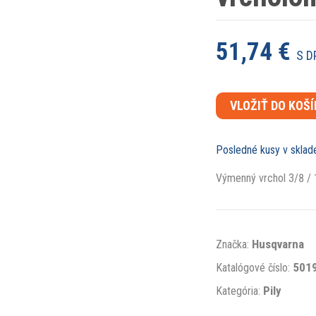
51,74 €
S D
VLOŽIŤ DO KOŠ
Posledné kusy v sklad
Výmenný vrchol 3/8 / 
Husqvarna
Značka:
501
Katalógové číslo:
Pily
Kategória: