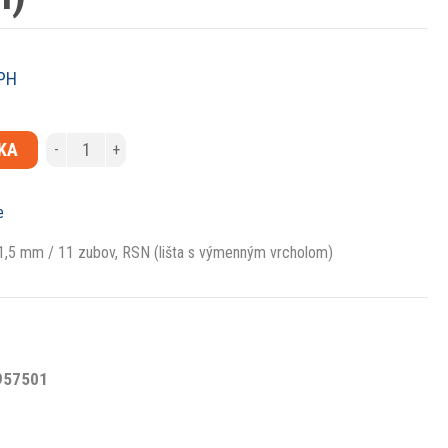
PH
ÍKA
-
+
e
1,5 mm / 11 zubov, RSN (lišta s výmenným vrcholom)
957501