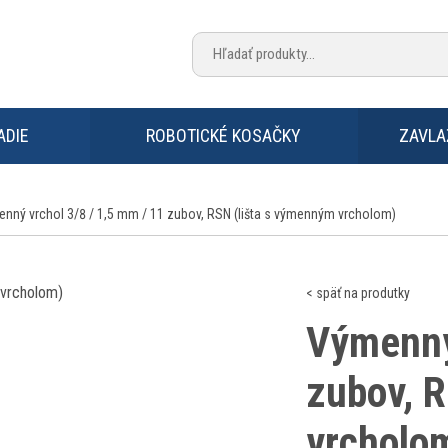
ADIE
ROBOTICKÉ KOSAČKY
ZAVLA
nný vrchol 3/8 / 1,5 mm / 11 zubov, RSN (lišta s výmenným vrcholom)
< späť na produtky
Výmenný
zubov, 
vrcholo