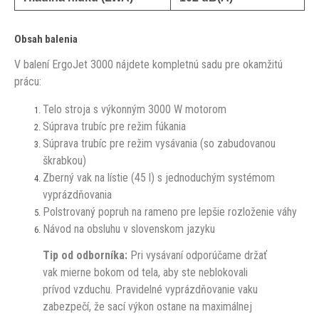
Obsah balenia
V balení ErgoJet 3000 nájdete kompletnú sadu pre okamžitú
prácu:
Telo stroja s výkonným 3000 W motorom
Súprava trubíc pre režim fúkania
Súprava trubíc pre režim vysávania (so zabudovanou
škrabkou)
Zberný vak na lístie (45 l) s jednoduchým systémom
vyprázdňovania
Polstrovaný popruh na rameno pre lepšie rozloženie váhy
Návod na obsluhu v slovenskom jazyku
Tip od odborníka:
Pri vysávaní odporúčame držať
vak mierne bokom od tela, aby ste neblokovali
prívod vzduchu. Pravidelné vyprázdňovanie vaku
zabezpečí, že sací výkon ostane na maximálnej