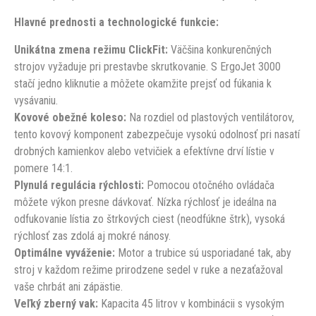
Hlavné prednosti a technologické funkcie:
Unikátna zmena režimu ClickFit:
Väčšina konkurenčných
strojov vyžaduje pri prestavbe skrutkovanie. S ErgoJet 3000
stačí jedno kliknutie a môžete okamžite prejsť od fúkania k
vysávaniu.
Kovové obežné koleso:
Na rozdiel od plastových ventilátorov,
tento kovový komponent zabezpečuje vysokú odolnosť pri nasatí
drobných kamienkov alebo vetvičiek a efektívne drví lístie v
pomere 14:1.
Plynulá regulácia rýchlosti:
Pomocou otočného ovládača
môžete výkon presne dávkovať. Nízka rýchlosť je ideálna na
odfukovanie lístia zo štrkových ciest (neodfúkne štrk), vysoká
rýchlosť zas zdolá aj mokré nánosy.
Optimálne vyváženie:
Motor a trubice sú usporiadané tak, aby
stroj v každom režime prirodzene sedel v ruke a nezaťažoval
vaše chrbát ani zápästie.
Veľký zberný vak:
Kapacita 45 litrov v kombinácii s vysokým