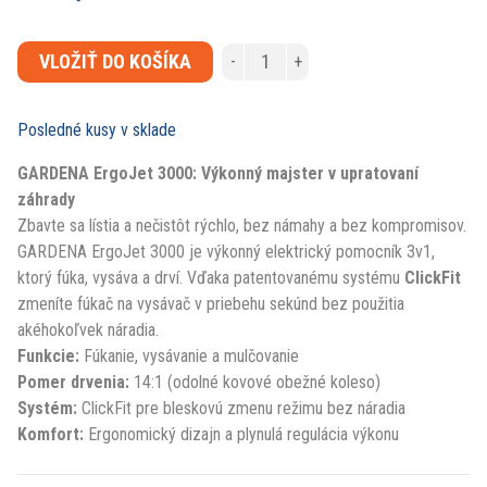
VLOŽIŤ DO KOŠÍKA
-
+
Posledné kusy v sklade
GARDENA ErgoJet 3000: Výkonný majster v upratovaní
záhrady
Zbavte sa lístia a nečistôt rýchlo, bez námahy a bez kompromisov.
GARDENA ErgoJet 3000 je výkonný elektrický pomocník 3v1,
ktorý fúka, vysáva a drví. Vďaka patentovanému systému
ClickFit
zmeníte fúkač na vysávač v priebehu sekúnd bez použitia
akéhokoľvek náradia.
Funkcie:
Fúkanie, vysávanie a mulčovanie
Pomer drvenia:
14:1 (odolné kovové obežné koleso)
Systém:
ClickFit pre bleskovú zmenu režimu bez náradia
Komfort:
Ergonomický dizajn a plynulá regulácia výkonu