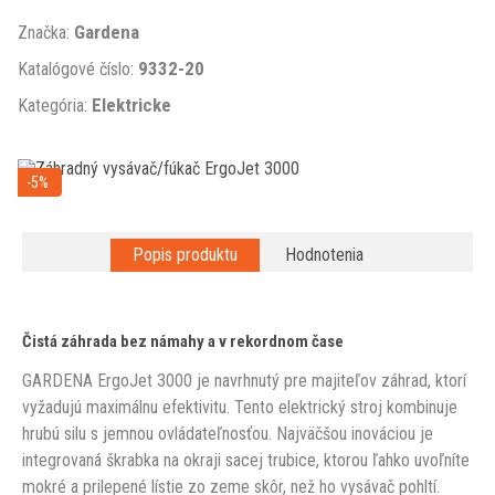
Gardena
Značka:
9332-20
Katalógové číslo:
Elektricke
Kategória:
-5%
Popis produktu
Hodnotenia
Čistá záhrada bez námahy a v rekordnom čase
GARDENA ErgoJet 3000 je navrhnutý pre majiteľov záhrad, ktorí
vyžadujú maximálnu efektivitu. Tento elektrický stroj kombinuje
hrubú silu s jemnou ovládateľnosťou. Najväčšou inováciou je
integrovaná škrabka na okraji sacej trubice, ktorou ľahko uvoľníte
mokré a prilepené lístie zo zeme skôr, než ho vysávač pohltí.