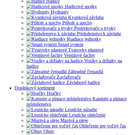
Hadice
Hadicové spojky
Hydranty
Kvapková závlaha
Pištole a sprchy
Postrekovače a trysky
Príslušenstvo k závlahe
Riadiace jednotky
Smart system
Tvarovky plastové
Ventilové šachty
Vozíky a držiaky na
hadice
Záhradné čerpadlá
Zavlažovače
Závlahové hadice
Doplnkový sortiment
Hračky
Kanistre a plniace
príslušenstvo
Lesnícke náradie
Lesnícke oblečenie
Mazivá a oleje
Oblečenie pre voľný čas
Obuv