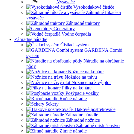
Vysávače
Vysokotlakové čističe
Záhradné fúkače a
vysávače
Záhradné traktory
Generátory
Vodné čerpadlá
Záhradne náradie
Čistiaci systém
GARDENA Combi
system
Náradie na obrábanie
pôdy
Nožnice na konáre
Nožnice na trávu
Nožnice na živý plot
Pílky na konáre
Posýpacie vozíky
Ručné náradie
Sekery
Tlakové postrekovače
Záhradné náradie
Záhradné nožnice
Záhradné príslušenstvo
Zimné náradie