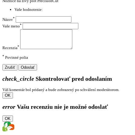
Nožnice na živý plot PrecisionCut
Vaše hodnotenie:
*
Názov
*
Vaše meno
*
Recenzia
*
Povinné polia
Zrušiť
Odoslať
check_circle
Skontrolovať pred odoslaním
Váš komentár bol pridaný a bude zobrazený po schválení moderátorom.
OK
error
Vašu recenziu nie je možné odoslať
OK