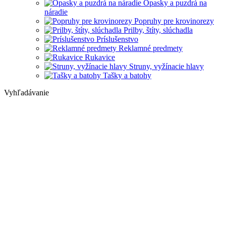
Opasky a puzdrá na
náradie
Popruhy pre krovinorezy
Prilby, štíty, slúchadla
Príslušenstvo
Reklamné predmety
Rukavice
Struny, vyžínacie hlavy
Tašky a batohy
Vyhľadávanie