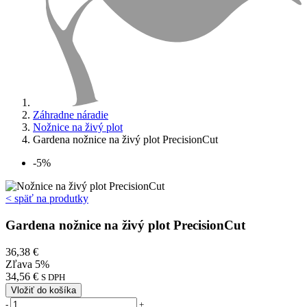
Záhradne náradie
Nožnice na živý plot
Gardena nožnice na živý plot PrecisionCut
-5%
< späť na produtky
Gardena nožnice na živý plot PrecisionCut
36,38 €
Zľava 5%
34,56 €
S DPH
Vložiť do košíka
-
+