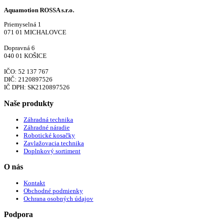
Aquamotion ROSSA s.r.o.
Priemyselná 1
071 01 MICHALOVCE
Dopravná 6
040 01 KOŠICE
IČO: 52 137 767
DIČ: 2120897526
IČ DPH: SK2120897526
Naše produkty
Záhradná technika
Záhradné náradie
Robotické kosačky
Zavlažovacia technika
Doplnkový sortiment
O nás
Kontakt
Obchodné podmienky
Ochrana osobných údajov
Podpora