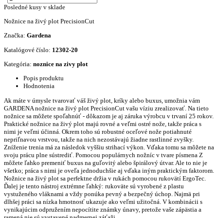
Posledné kusy v sklade
Nožnice na živý plot PrecisionCut
Značka:
Gardena
Katalógové číslo:
12302-20
Kategória:
noznice na zivy plot
Popis produktu
Hodnotenia
Ak máte v úmysle tvarovať váš živý plot, kríky alebo buxus, umožnia vám
GARDENA nožnice na živý plot PrecisionCut vašu víziu zrealizovať. Na tieto
nožnice sa môžete spoľahnúť - dôkazom je aj záruka výrobcu v trvaní 25 rokov.
Praktické nožnice na živý plot majú rovné a veľmi ostré nože, takže práca s
nimi je veľmi účinná. Okrem toho sú robustné oceľové nože potiahnuté
nepriľnavou vrstvou, takže na nich nezostávajú žiadne rastlinné zvyšky.
Zníženie trenia má za následok vyššiu strihací výkon. Vďaka tomu sa môžete na
svoju prácu plne sústrediť. Pomocou populárnych nožníc v tvare písmena Z
môžete ľahko premeniť buxus na guľovitý alebo špirálový útvar. Ale to nie je
všetko; práca s nimi je oveľa jednoduchšie aj vďaka iným praktickým faktorom.
Nožnice na živý plot sa perfektne držia v rukách pomocou rukovätí ErgoTec.
Ďalej je tento nástroj extrémne ľahký: rukoväte sú vyrobené z plastu
vystuženého vláknami a vždy ponúka pevný a bezpečný úchop. Najmä pri
dlhšej práci sa nízka hmotnosť ukazuje ako veľmi užitočná. V kombinácii s
vynikajúcim odpružením nepocítite známky únavy, pretože vaše zápästia a
ramená nie sú vystavené nadmernej záťaži.