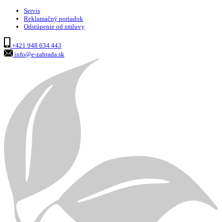
Servis
Reklamačný poriadok
Odstúpenie od zmluvy
+421 948 634 443
info@e-zahrada.sk