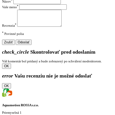
*
Názov
*
Vaše meno
*
Recenzia
*
Povinné polia
Zrušiť
Odoslať
check_circle
Skontrolovať pred odoslaním
Váš komentár bol pridaný a bude zobrazený po schválení moderátorom.
OK
error
Vašu recenziu nie je možné odoslať
OK
Aquamotion ROSSA s.r.o.
Priemyselná 1