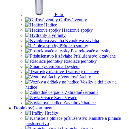
Filtre
Guľové ventily
Hadice
Hadicové spojky
Hydranty
Kvapková závlaha
Pištole a sprchy
Postrekovače a trysky
Príslušenstvo k závlahe
Riadiace jednotky
Smart system
Tvarovky plastové
Ventilové šachty
Vozíky a držiaky na
hadice
Záhradné čerpadlá
Zavlažovače
Závlahové hadice
Doplnkový sortiment
Hračky
Kanistre a plniace
príslušenstvo
Lesnícke náradie