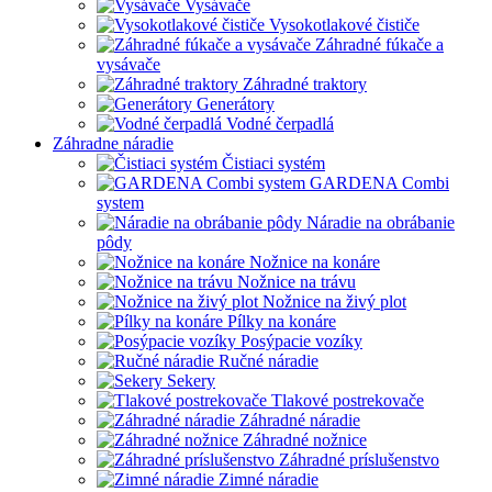
Vysávače
Vysokotlakové čističe
Záhradné fúkače a
vysávače
Záhradné traktory
Generátory
Vodné čerpadlá
Záhradne náradie
Čistiaci systém
GARDENA Combi
system
Náradie na obrábanie
pôdy
Nožnice na konáre
Nožnice na trávu
Nožnice na živý plot
Pílky na konáre
Posýpacie vozíky
Ručné náradie
Sekery
Tlakové postrekovače
Záhradné náradie
Záhradné nožnice
Záhradné príslušenstvo
Zimné náradie