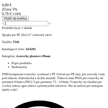
0,80 €
Zľava 5%
0,76 €
S DPH
Vložiť do košíka
-
+
Posledné kusy v sklade
Spojka pre PE 20x1/2" vnútorný závit
Značka:
Fish
Katalógové číslo:
424201
Kategória:
tvarovky plastove 20mm
Popis produktu
Hodnotenia
FISH kompresné tvarovky vyrobené z PP. Určené pre PE rúry, pre rozvody vody
pod tlakom. Jednoduchá a rýchla montáž. Tlaková rada PN16 pre tvarovky do
priemeru 63mm a PN12.5 pre priemery 75 - 110mm. Tvarovky sú vhodné pre
civilný sektor, agro sektor a priemyselné odvetvie. Nie sú určené pre transport
teplej vody!