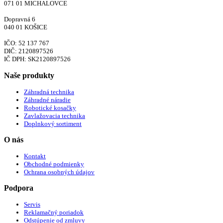
071 01 MICHALOVCE
Dopravná 6
040 01 KOŠICE
IČO: 52 137 767
DIČ: 2120897526
IČ DPH: SK2120897526
Naše produkty
Záhradná technika
Záhradné náradie
Robotické kosačky
Zavlažovacia technika
Doplnkový sortiment
O nás
Kontakt
Obchodné podmienky
Ochrana osobných údajov
Podpora
Servis
Reklamačný poriadok
Odstúpenie od zmluvy