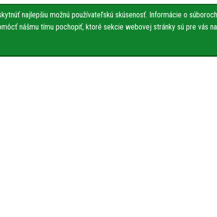
ytnúť najlepšiu možnú používateľskú skúsenosť. Informácie o súboroch 
pomôcť nášmu tímu pochopiť, ktoré sekcie webovej stránky sú pre vás naj