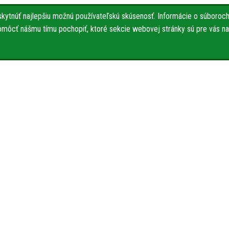
ytnúť najlepšiu možnú používateľskú skúsenosť. Informácie o súboroch 
pomôcť nášmu tímu pochopiť, ktoré sekcie webovej stránky sú pre vás naj