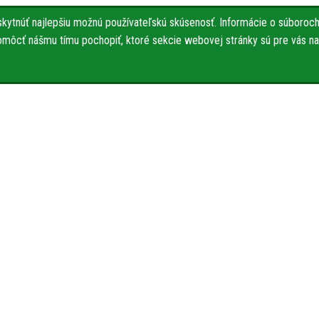
ytnúť najlepšiu možnú používateľskú skúsenosť. Informácie o súboroch 
pomôcť nášmu tímu pochopiť, ktoré sekcie webovej stránky sú pre vás naj